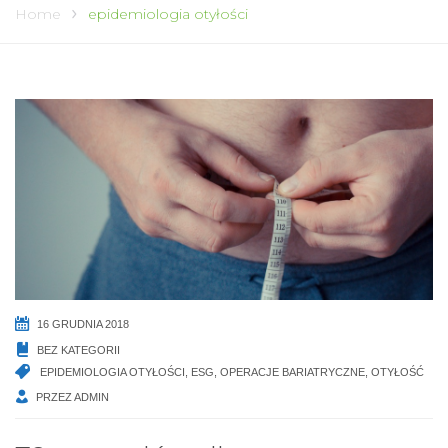
Home
epidemiologia otyłości
16 GRUDNIA 2018
BEZ KATEGORII
EPIDEMIOLOGIA OTYŁOŚCI
,
ESG
,
OPERACJE BARIATRYCZNE
,
OTYŁOŚĆ
PRZEZ
ADMIN