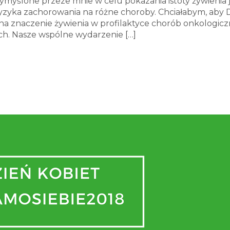
wymyślone przeze mnie w celu pokazania istoty żywienia 
ryzyka zachorowania na różne choroby. Chciałabym, aby 
a znaczenie żywienia w profilaktyce chorób onkologicz
ych. Nasze wspólne wydarzenie
[…]