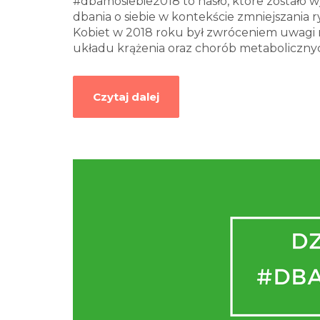
#dbamosiebie2018 to hasło, które zostało 
dbania o siebie w kontekście zmniejszania 
Kobiet w 2018 roku był zwróceniem uwagi n
układu krążenia oraz chorób metaboliczn
Czytaj dalej