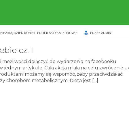
BIE2018
,
DZIEŃ KOBIET
,
PROFILAKTYKA
,
ZDROWIE
PRZEZ
ADMIN
bie cz. I
eli możliwości dołączyć do wydarzenia na facebooku
w jednym artykule. Cała akcja miała na celu zwrócenie 
i produktami możemy się wspomóc, żeby przeciwdziałać
zy chorobom metabolicznym. Dieta jest
[…]