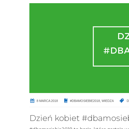
8 MARCA 2018
#DBAMOSIEBIE2018
,
WIEDZA
D
Dzień kobiet #dbamosiebi