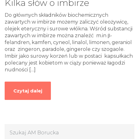
Kilka słów o imbirze
Do głównych składników biochemicznych
zawartych w imbirze możemy zaliczyć oleożywicę,
olejek eteryczny i surowe włókna. Wśród substancji
zawartych w imbirze można znaleźć m.in β-
felandren, kamfen, cyneol, linalol, limonen, geraniol
oraz zingeron, paradole, gingerole czy szogaole.
Imbir jako surowy korzeń lub w postaci kapsułkach
polecany jest kobietom w ciąży ponieważ łagodzi
nudności
[…]
Czytaj dalej