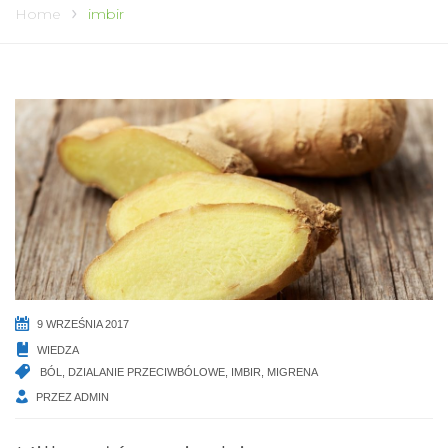
Home
imbir
9 WRZEŚNIA 2017
WIEDZA
BÓL
,
DZIALANIE PRZECIWBÓLOWE
,
IMBIR
,
MIGRENA
PRZEZ
ADMIN