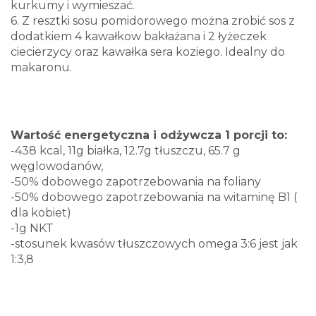
kurkumy i wymieszać.
6. Z resztki sosu pomidorowego można zrobić sos z
dodatkiem 4 kawałkow bakłażana i 2 łyżeczek
ciecierzycy oraz kawałka sera koziego. Idealny do
makaronu.
Wartość energetyczna i odżywcza 1 porcji to:
-438 kcal, 11g białka, 12.7g tłuszczu, 65.7 g
węglowodanów,
-50% dobowego zapotrzebowania na foliany
-50% dobowego zapotrzebowania na witaminę B1 (
dla kobiet)
-1g NKT
-stosunek kwasów tłuszczowych omega 3:6 jest jak
1:3,8