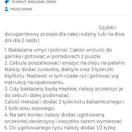
30 MINUT
,
BAKŁAŻAN
,
OBIAD
PRZEZ
ADMIN
Szybki i
dwugarnkowy przepis dla całej rodziny lub na dwa
dni dla 2 osób:)
1. Bakłażana umyć i pokroić. Całość wrzucić do
garnka i gotować w pomidorach z puszki.
2. Cebulę poszatkować i smażyć na oleju na patelni.
Należy dodać żurawinę, daktyle oraz 3 łyżeczki
ksylitolu. Nastawić w tym czasie ryż i gotować wg
instrukcji na opakowaniu.
3. Gdy bakłażany będą miękkie, należy przełożyć je
do cebuli i dalej podsmażać.
Calość mieszać i dodać 2 łyżki octu balsamicznego i
2 łyżki sosu sojowego.
4. Na sam koniec należy dodać ugotowaną
wcześniej ciecierzycę i wszystko razem wymieszać.
5. Do ugotowanego ryżu należy dodać 1/2 łyżkę