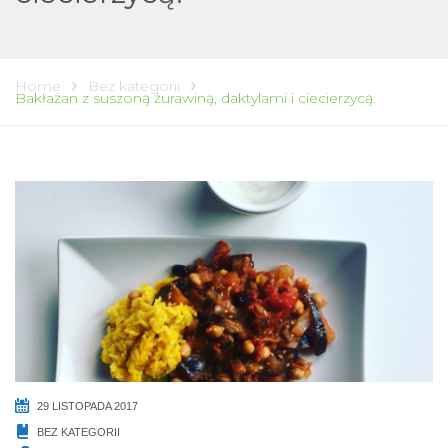
Home
Bez kategorii
Bakłażan z suszoną żurawiną, daktylami i ciecierzycą.
29 LISTOPADA 2017
BEZ KATEGORII