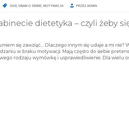
2018
,
DBAM O SIEBIE
,
MOTYWACJA
PRZEZ
ADMIN
inecie dietetyka – czyli żeby si
umiem się zawziąć… Dlaczego innym się udaje a mi nie? 
zaniu w braku motywacji. Mają często do siebie pretensj
o swego rodzaju wymówkę i usprawiedliwienie. Dla wielu o