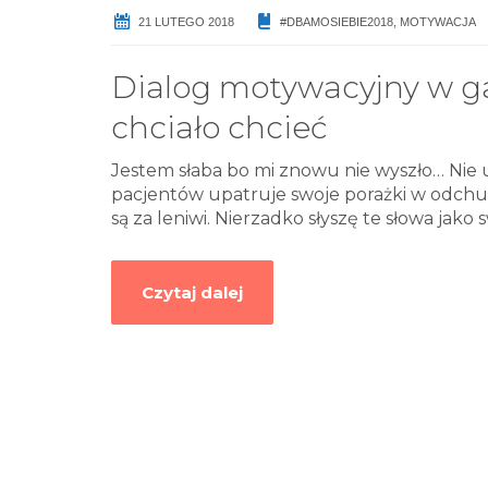
21 LUTEGO 2018
#DBAMOSIEBIE2018
,
MOTYWACJA
Dialog motywacyjny w gab
chciało chcieć
Jestem słaba bo mi znowu nie wyszło… Nie 
pacjentów upatruje swoje porażki w odchud
są za leniwi. Nierzadko słyszę te słowa jak
Czytaj dalej