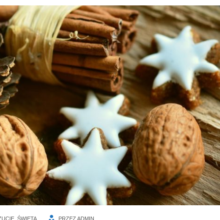
UCIE
,
ŚWIĘTA
PRZEZ
ADMIN