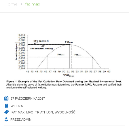
Home
fat max
27 PAŹDZIERNIKA 2017
WIEDZA
FAT MAX
,
MFO
,
TRIATHLON
,
WYDOLNOŚĆ
PRZEZ
ADMIN