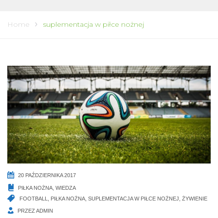
Home
suplementacja w piłce nożnej
20 PAŹDZIERNIKA 2017
PIŁKA NOŻNA
,
WIEDZA
FOOTBALL
,
PIŁKA NOŻNA
,
SUPLEMENTACJA W PIŁCE NOŻNEJ
,
ŻYWIENIE
PRZEZ
ADMIN